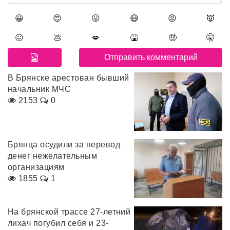
😀
😍
😛
😷
😡
👿
😖
💩
💋
🤮
🤑
🤫
В Брянске арестован бывший
начальник МЧС
2153
0
Брянца осудили за перевод
денег нежелательным
организациям
1855
1
На брянской трассе 27-летний
лихач погубил себя и 23-