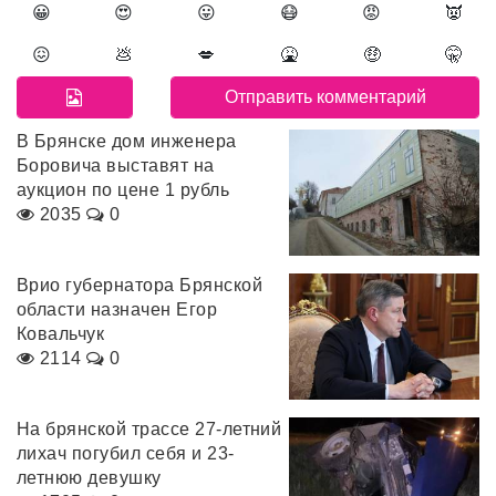
😀
😍
😛
😷
😡
👿
😖
💩
💋
🤮
🤑
🤫
В Брянске дом инженера
Боровича выставят на
аукцион по цене 1 рубль
2035
0
Врио губернатора Брянской
области назначен Егор
Ковальчук
2114
0
На брянской трассе 27-летний
лихач погубил себя и 23-
летнюю девушку