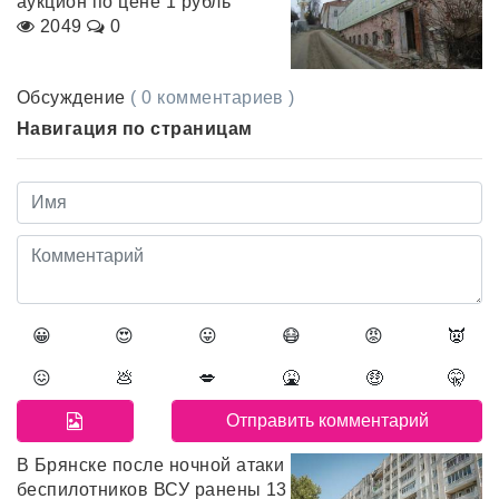
аукцион по цене 1 рубль
2049
0
Обсуждение
( 0 комментариев )
Навигация по страницам
😀
😍
😛
😷
😡
👿
😖
💩
💋
🤮
🤑
🤫
В Брянске после ночной атаки
беспилотников ВСУ ранены 13