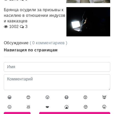
Брянца осудили за призывы к
насилию в отношении индусов
и кавказцев
1002
3
Обсуждение
( 0 комментариев )
Навигация по страницам
😀
😍
😛
😷
😡
👿
😖
💩
💋
🤮
🤑
🤫