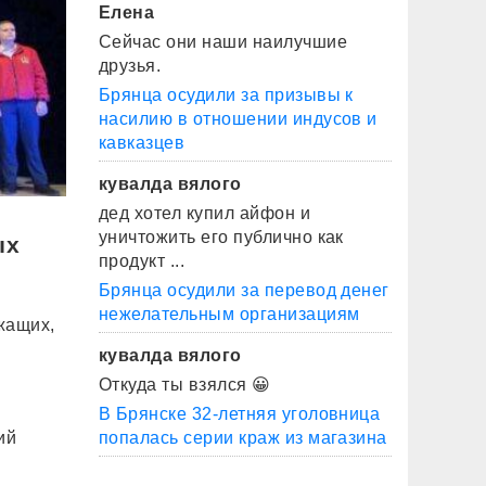
Елена
Сейчас они наши наилучшие
друзья.
Брянца осудили за призывы к
насилию в отношении индусов и
кавказцев
кувалда вялого
дед хотел купил айфон и
уничтожить его публично как
ых
продукт ...
Брянца осудили за перевод денег
нежелательным организациям
жащих,
кувалда вялого
Откуда ты взялся 😀
В Брянске 32-летняя уголовница
ий
попалась серии краж из магазина