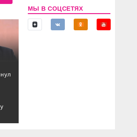
МЫ В СОЦСЕТЯХ
инул
му