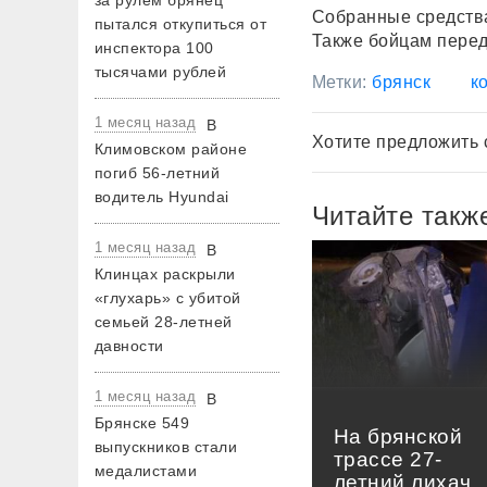
за рулем брянец
Собранные средств
пытался откупиться от
Также бойцам пере
инспектора 100
тысячами рублей
Метки:
брянск
к
1 месяц назад
В
Хотите предложить 
Климовском районе
погиб 56-летний
водитель Hyundai
Читайте такж
1 месяц назад
В
Клинцах раскрыли
«глухарь» с убитой
семьей 28-летней
давности
1 месяц назад
В
Брянске 549
На брянской
выпускников стали
трассе 27-
медалистами
летний лихач