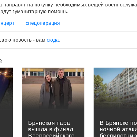
а направят на покупку необходимых вещей военнослуж
дадут гуманитарную помощь.
онцерт
спецоперация
свою новость - вам
сюда
.
е
Брянская пара
В Брянске п
вышла в финал
ночной атак
Всероссийского
беспилотник