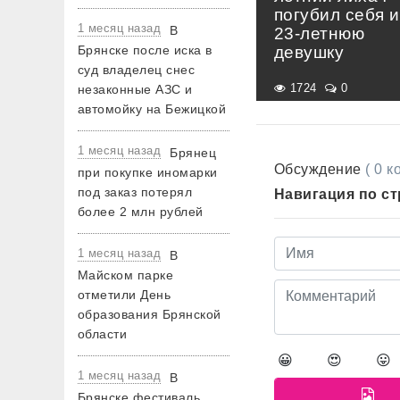
погубил себя и
1 месяц назад
В
23-летнюю
девушку
Брянске после иска в
суд владелец снес
1724
0
незаконные АЗС и
автомойку на Бежицкой
1 месяц назад
Брянец
Обсуждение
( 0 
при покупке иномарки
под заказ потерял
Навигация по с
более 2 млн рублей
1 месяц назад
В
Майском парке
отметили День
образования Брянской
области
😀
😍
😛
1 месяц назад
В
Брянске фестиваль