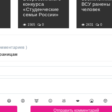
конкурса
ВСУ ранены 
«Студенческие
человек
семьи России»
1565
0
2431
0
комментариев )
траницам
😷
😡
👿
😖
💩
💋
🤮
🤑