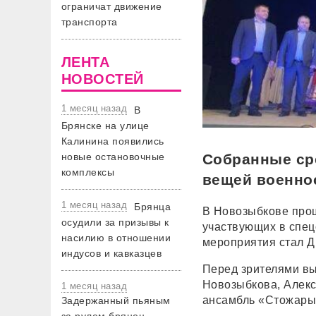
ограничат движение
транспорта
ЛЕНТА
НОВОСТЕЙ
1 месяц назад
В
Брянске на улице
Калинина появились
Собранные ср
новые остановочные
комплексы
вещей военн
1 месяц назад
Брянца
В Новозыбкове прош
осудили за призывы к
участвующих в спец
насилию в отношении
мероприятия стал Д
индусов и кавказцев
Перед зрителями вы
Новозыбкова, Алекс
1 месяц назад
ансамбль «Стожары»
Задержанный пьяным