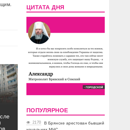
ащим.
ЦИТАТА ДНЯ
ПОПУЛЯРНОЕ
осле
и
2170
В Брянске арестован бывший
ов
начальник МЧС