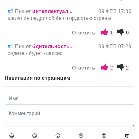
#2
Пишет
интеллектуал...
09 ФЕВ 17:36
шаляпин педрилой был гордостью страны
Ответить
1
0
#1
Пишет
бдительность...
09 ФЕВ 07:29
ходите - будет классно
Ответить
2
2
Навигация по страницам
😀
😍
😛
😷
😡
👿