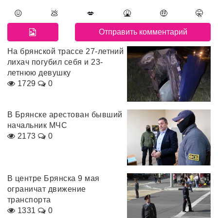
😖
💩
💋
🤮
🤑
🤫
На брянской трассе 27-летний
лихач погубил себя и 23-
летнюю девушку
1729
0
В Брянске арестован бывший
начальник МЧС
2173
0
В центре Брянска 9 мая
ограничат движение
транспорта
1331
0