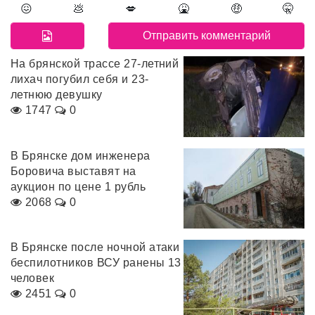
😖
💩
💋
🤮
🤑
🤫
На брянской трассе 27-летний
лихач погубил себя и 23-
летнюю девушку
1747
0
В Брянске дом инженера
Боровича выставят на
аукцион по цене 1 рубль
2068
0
В Брянске после ночной атаки
беспилотников ВСУ ранены 13
человек
2451
0