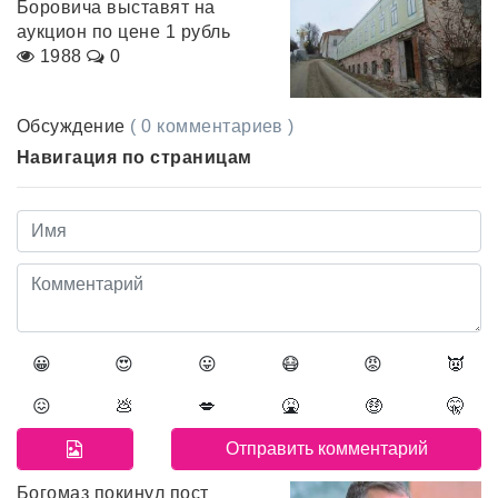
Боровича выставят на
аукцион по цене 1 рубль
1988
0
Обсуждение
( 0 комментариев )
Навигация по страницам
😀
😍
😛
😷
😡
👿
😖
💩
💋
🤮
🤑
🤫
Богомаз покинул пост