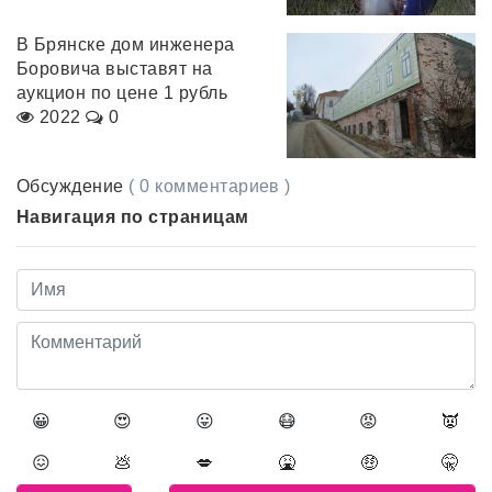
В Брянске дом инженера
Боровича выставят на
аукцион по цене 1 рубль
2022
0
Обсуждение
( 0 комментариев )
Навигация по страницам
😀
😍
😛
😷
😡
👿
😖
💩
💋
🤮
🤑
🤫