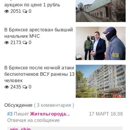
аукцион по цене 1 рубль
2051
0
В Брянске арестован бывший
начальник МЧС
2173
0
В Брянске после ночной атаки
беспилотников ВСУ ранены 13
человек
2435
0
Обсуждение
( 3 комментария )
#3
Пишет
Жительгорода...
17 МАРТ 16:38
Отвечая на сообщение
win_chin