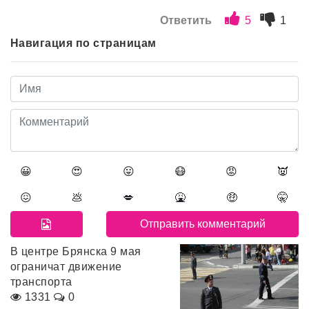
Ответить
5
1
Навигация по страницам
😀
😍
😛
😷
😡
👿
😖
💩
💋
🤮
🤑
🤫
В центре Брянска 9 мая
ограничат движение
транспорта
1331
0