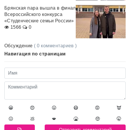
Брянская пара вышла в финал
Всероссийского конкурса
«Студенческие семьи России»
1566
0
Обсуждение
( 0 комментариев )
Навигация по страницам
😀
😍
😛
😷
😡
👿
😖
💩
💋
🤮
🤑
🤫