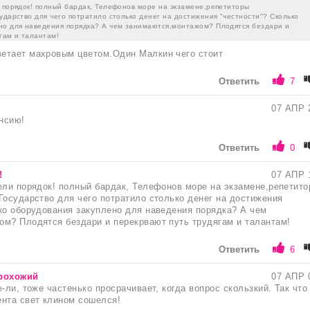
и порядок! полный бардак, Телефонов море на экзамене,репетиторы
ударство для чего потратило столько денег на достижения "честности"? Сколько
но для наведения порядка? А чем занимаются,монтажом? Плодятся бездари и
гам и талантам!
етает махровым цветом.Один Малкин чего стоит
Ответить
7
07 АПР 
енсию!
Ответить
0
!
07 АПР 
ели порядок! полный бардак, Телефонов море на экзамене,репетит
Государство для чего потратило столько денег на достижения
ко оборудования закуплено для наведения порядка? А чем
м? Плодятся бездари и перекрвают путь трудягам и талантам!
Ответить
6
рохожий
07 АПР 
-ли, тоже частенько просрачивает, когда вопрос скользкий. Так что
нта свет клином сошелся!