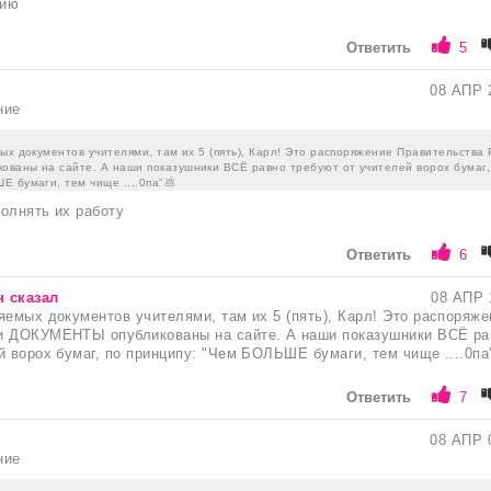
сию
Ответить
5
08 АПР 
ние
ых документов учителями, там их 5 (пять), Карл! Это распоряжение Правительства
ваны на сайте. А наши показушники ВСЁ равно требуют от учителей ворох бумаг,
 бумаги, тем чище ....0па"💩
олнять их работу
Ответить
6
 сказал
08 АПР 
яемых документов учителями, там их 5 (пять), Карл! Это распоряже
и ДОКУМЕНТЫ опубликованы на сайте. А наши показушники ВСЁ ра
й ворох бумаг, по принципу: "Чем БОЛЬШЕ бумаги, тем чище ....0па
Ответить
7
08 АПР 
ние