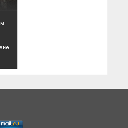
ом
цене