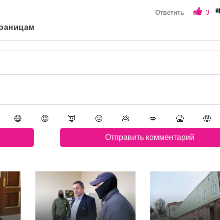
Ответить
3
траницам
😷
😡
👿
😖
💩
💋
🤮
🤑