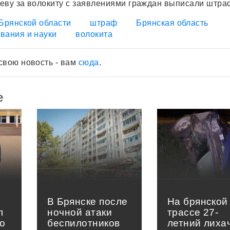
еву за волокиту с заявлениями граждан выписали штра
Брянской области
штраф
Брянская область
вания и науки
волокита
свою новость - вам
сюда
.
е
В Брянске после
На брянской
л
ночной атаки
трассе 27-
о
беспилотников
летний лиха