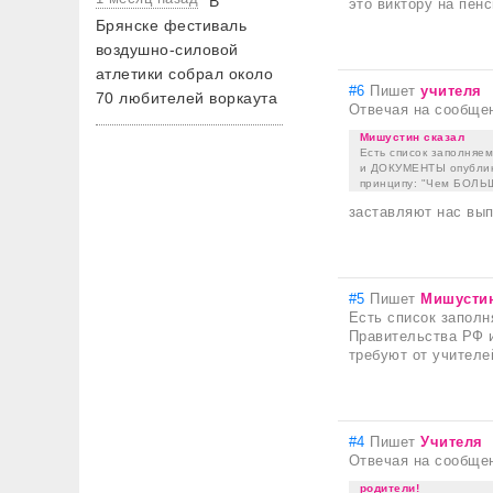
В
это виктору на пен
Брянске фестиваль
воздушно-силовой
атлетики собрал около
#6
Пишет
учителя
70 любителей воркаута
Отвечая на сообще
Мишустин сказал
Есть список заполняем
и ДОКУМЕНТЫ опублико
принципу: "Чем БОЛЬШЕ
заставляют нас вып
#5
Пишет
Мишустин
Есть список заполн
Правительства РФ 
требуют от учителе
#4
Пишет
Учителя
Отвечая на сообще
родители!