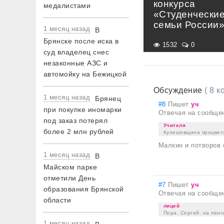
конкурса
медалистами
«Студенчески
семьи России
1 месяц назад
В
Брянске после иска в
1532
0
суд владелец снес
незаконные АЗС и
автомойку на Бежицкой
Обсуждение
( 8 
1 месяц назад
Брянец
#8
Пишет
уч
при покупке иномарки
Отвечая на сообще
под заказ потерял
Учителя
более 2 млн рублей
Кулешовщина процвета
Малкин и потворов 
1 месяц назад
В
Майском парке
отметили День
#7
Пишет
уч
образования Брянской
Отвечая на сообще
области
лицей
Пора, Сергей, на пенс
1 месяц назад