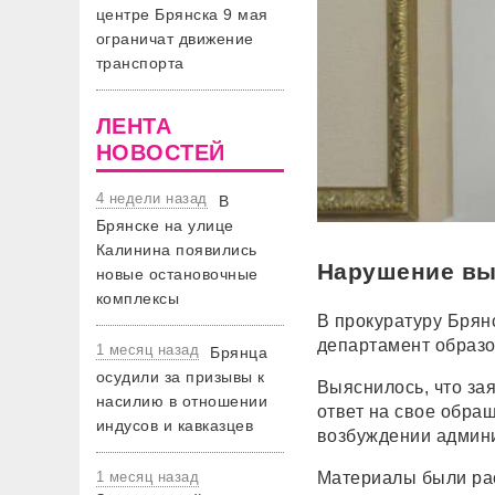
центре Брянска 9 мая
ограничат движение
транспорта
ЛЕНТА
НОВОСТЕЙ
4 недели назад
В
Брянске на улице
Калинина появились
Нарушение вы
новые остановочные
комплексы
В прокуратуру Брян
департамент образо
1 месяц назад
Брянца
осудили за призывы к
Выяснилось, что за
насилию в отношении
ответ на свое обра
индусов и кавказцев
возбуждении админи
1 месяц назад
Материалы были рас