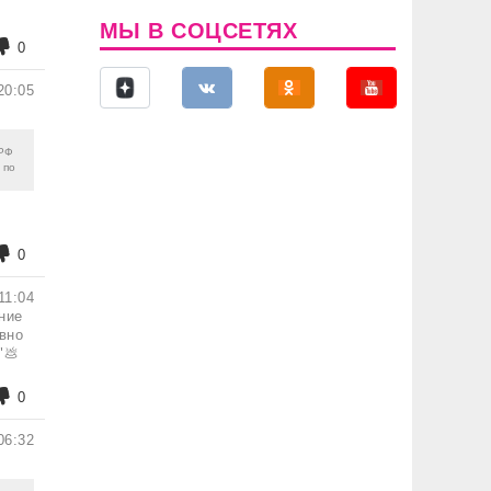
МЫ В СОЦСЕТЯХ
0
20:05
 РФ
 по
0
11:04
ние
вно
"💩
0
06:32