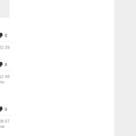
0
22:39
0
12:48
оры
0
09:07
 не