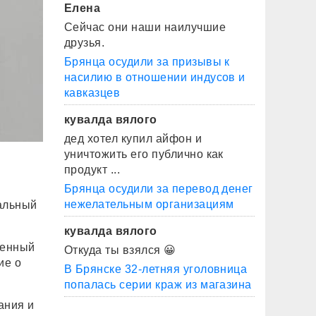
Елена
Сейчас они наши наилучшие
друзья.
Брянца осудили за призывы к
насилию в отношении индусов и
кавказцев
кувалда вялого
дед хотел купил айфон и
уничтожить его публично как
продукт ...
Брянца осудили за перевод денег
нежелательным организациям
нальный
кувалда вялого
менный
Откуда ты взялся 😀
ие о
В Брянске 32-летняя уголовница
попалась серии краж из магазина
ания и