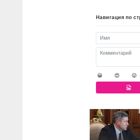
Навигация по с
😀
😍
😛