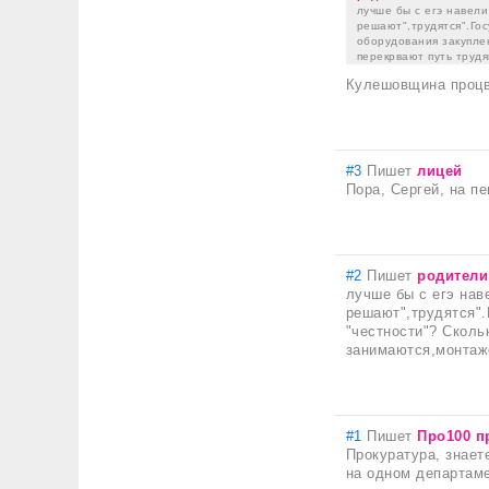
лучше бы с егэ навел
решают",трудятся".Гос
оборудования закупле
перекрвают путь трудя
Кулешовщина процв
#3
Пишет
лицей
Пора, Сергей, на п
#2
Пишет
родители
лучше бы с егэ нав
решают",трудятся".
"честности"? Сколь
занимаются,монтажо
#1
Пишет
Про100 п
Прокуратура, знаете
на одном департаме