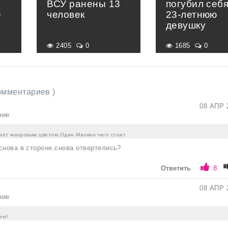
ВСУ ранены 13
погубил себя
е
человек
23-летнюю
»
девушку
2405
0
1685
0
комментариев )
08 АПР 
ние
ет махровым цветом.Один Малкин чего стоит
снова в стороне,снова отвертелись?
Ответить
8
08 АПР 
ние
ию!