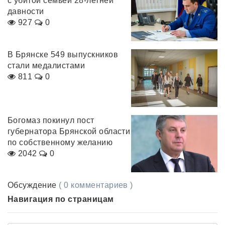
с убитой семьей 28-летней
давности
927
0
В Брянске 549 выпускников
стали медалистами
811
0
Богомаз покинул пост
губернатора Брянской области
по собственному желанию
2042
0
Обсуждение
( 0 комментариев )
Навигация по страницам