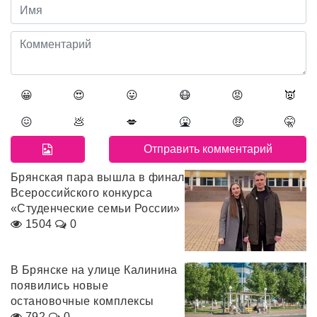
😀
😍
😛
😷
😡
👿
😖
💩
💋
🤮
🤑
🤫
Брянская пара вышла в финал
Всероссийского конкурса
«Студенческие семьи России»
1504
0
В Брянске на улице Калинина
появились новые
остановочные комплексы
792
0