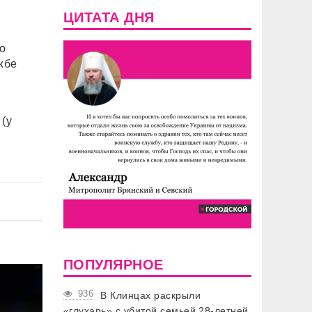
ЦИТАТА ДНЯ
о
жбе
 (у
ПОПУЛЯРНОЕ
936
В Клинцах раскрыли
«глухарь» с убитой семьей 28-летней