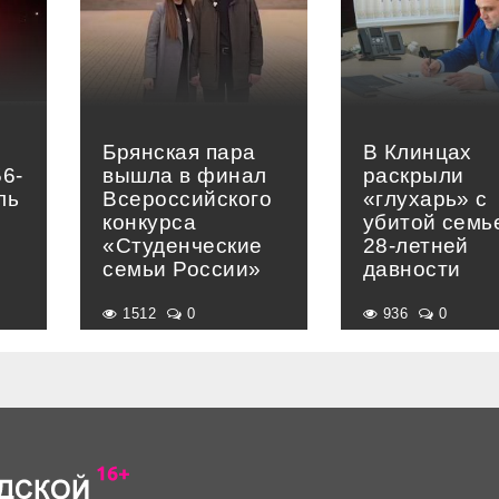
Брянская пара
В Клинцах
56-
вышла в финал
раскрыли
ль
Всероссийского
«глухарь» с
конкурса
убитой семь
«Студенческие
28-летней
семьи России»
давности
1512
0
936
0