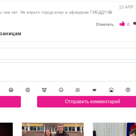
13 АПР 
ы там нет. Не верьте городскому и офицерам ГИБДД!!!😷
Ответить
0
траницам
😷
😡
👿
😖
💩
💋
🤮
🤑