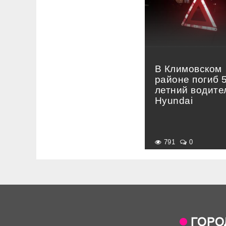
В Климовском
районе погиб 
летний водите
Hyundai
791
0