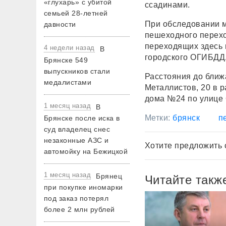
«глухарь» с убитой
ссадинами.
семьей 28-летней
При обследовании м
давности
пешеходного перехо
переходящих здесь 
4 недели назад
В
городского ОГИБДД
Брянске 549
выпускников стали
Расстояния до ближ
медалистами
Металлистов, 20 в р
дома №24 по улице
1 месяц назад
В
Метки:
брянск
п
Брянске после иска в
суд владелец снес
незаконные АЗС и
Хотите предложить 
автомойку на Бежицкой
1 месяц назад
Брянец
Читайте такж
при покупке иномарки
под заказ потерял
более 2 млн рублей