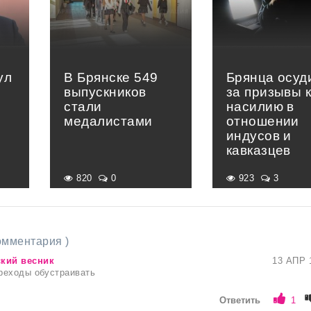
ул
В Брянске 549
Брянца осуд
выпускников
за призывы 
стали
насилию в
медалистами
отношении
индусов и
кавказцев
820
0
923
3
комментария )
кий весник
13 АПР 
реходы обустраивать
Ответить
1