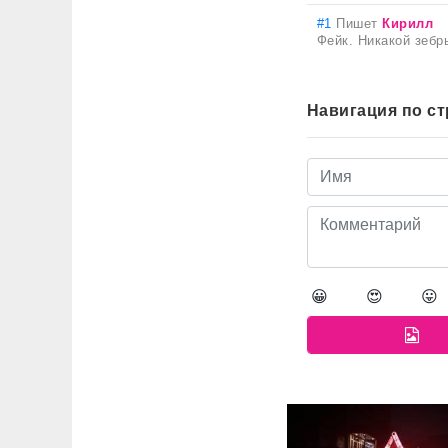
#1
Пишет
Кирилл
Фейк. Никакой зебр
Навигация по с
😀
😍
😛