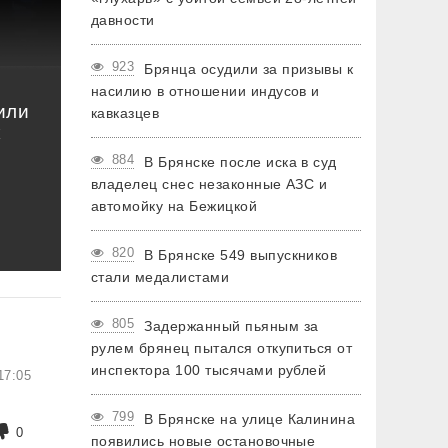
давности
923
Брянца осудили за призывы к
насилию в отношении индусов и
или
кавказцев
к
884
В Брянске после иска в суд
владелец снес незаконные АЗС и
автомойку на Бежицкой
820
В Брянске 549 выпускников
стали медалистами
805
Задержанный пьяным за
рулем брянец пытался откупиться от
инспектора 100 тысячами рублей
17:05
799
В Брянске на улице Калинина
0
появились новые остановочные