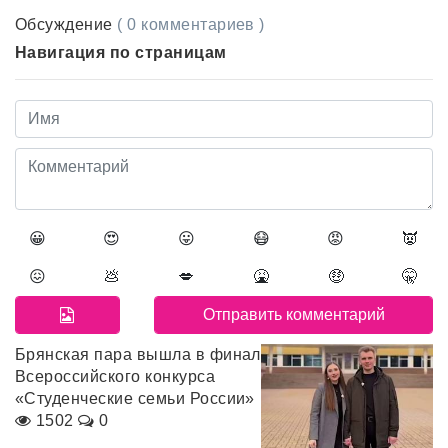
Обсуждение
( 0 комментариев )
Навигация по страницам
😀
😍
😛
😷
😡
👿
😖
💩
💋
🤮
🤑
🤫
Брянская пара вышла в финал
Всероссийского конкурса
«Студенческие семьи России»
1502
0