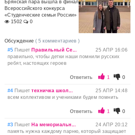
Брянская пара вышла в финал
Всероссийского конкурса
«Студенческие семьи России»
1502
0
Обсуждение
( 5 комментариев )
#5
Пишет
Правильный Се...
25 АПР 16:06
правильно, чтобы детки наши помнили русских
ребят, настоящих героев
Ответить
1
0
#4
Пишет
техничка школ...
25 АПР 14:48
всем коллективом и учениками будем помнить
Ответить
1
0
#3
Пишет
На мемориальн...
24 АПР 20:12
память нужна каждому парню, который защищает