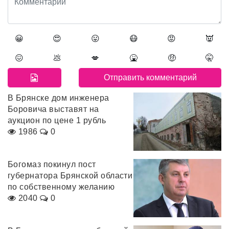
😀
😍
😛
😷
😡
👿
😖
💩
💋
🤮
🤑
🤫
В Брянске дом инженера
Боровича выставят на
аукцион по цене 1 рубль
1986
0
Богомаз покинул пост
губернатора Брянской области
по собственному желанию
2040
0