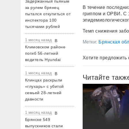
Задержанный пьяным
В течение последни
за рулем брянец
гриппом и ОРВИ. С 
пытался откупиться от
эпидемиологическог
инспектора 100
тысячами рублей
Темп снижения забо
1 месяц назад
В
Метки:
Брянская обл
Климовском районе
погиб 56-летний
Хотите предложить 
водитель Hyundai
1 месяц назад
В
Читайте такж
Клинцах раскрыли
«глухарь» с убитой
семьей 28-летней
давности
1 месяц назад
В
Брянске 549
выпускников стали