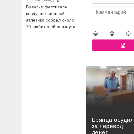
В
Брянске фестиваль
воздушно-силовой
атлетики собрал около
70 любителей воркаута
😀
😍
😛
Брянца осудил
за перевод
денег