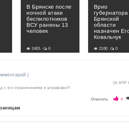
В Брянске после
Врио
ночной атаки
губернатора
беспилотников
Брянской
ВСУ ранены 13
области
человек
назначен Ег
Ковальчук
2405
0
2100
0
комментарий )
26 АПР 
д с его ограничениями и штрафами?!
Ответить
4
траницам