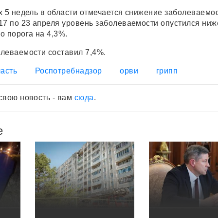
х 5 недель в области отмечается снижение заболеваемо
17 по 23 апреля уровень заболеваемости опустился ниж
о порога на 4,3%.
леваемости составил 7,4%.
асть
Роспотребнадзор
орви
грипп
свою новость - вам
сюда
.
е