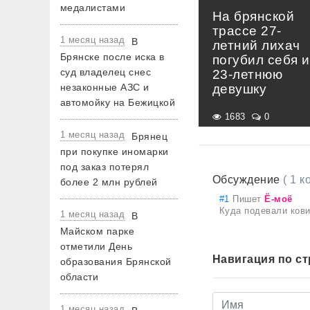
медалистами
На брянской
трассе 27-
1 месяц назад
В
летний лихач
Брянске после иска в
погубил себя и
суд владелец снес
23-летнюю
девушку
незаконные АЗС и
автомойку на Бежицкой
1683
0
1 месяц назад
Брянец
при покупке иномарки
под заказ потерял
Обсуждение
( 1 
более 2 млн рублей
#1
Пишет
Ё-моё
Куда подевали кови
1 месяц назад
В
Майском парке
отметили День
Навигация по с
образования Брянской
области
1 месяц назад