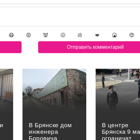
😷
😡
👿
😖
💩
💋
🤮
🤑
и
В Брянске дом
В центре
инженера
Брянска 9 м
Боровича
ограничат