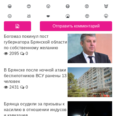
😀
😍
😛
😷
😡
👿
😖
💩
💋
🤮
🤑
🤫
Богомаз покинул пост
губернатора Брянской области
по собственному желанию
2095
0
В Брянске после ночной атаки
беспилотников ВСУ ранены 13
человек
2431
0
Брянца осудили за призывы к
насилию в отношении индусов
и кавказцев