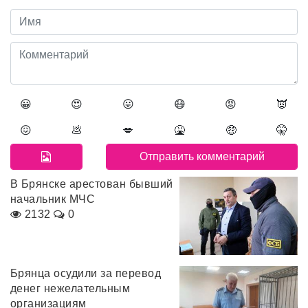
😀
😍
😛
😷
😡
👿
😖
💩
💋
🤮
🤑
🤫
В Брянске арестован бывший
начальник МЧС
2132
0
Брянца осудили за перевод
денег нежелательным
организациям