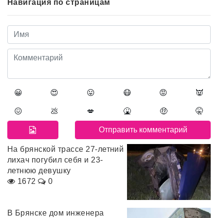
Навигация по страницам
😀
😍
😛
😷
😡
👿
😖
💩
💋
🤮
🤑
🤫
На брянской трассе 27-летний
лихач погубил себя и 23-
летнюю девушку
1672
0
В Брянске дом инженера