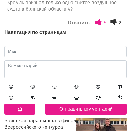
Кремль признал только одно сбитое воздушное
судно в брянской области 😀
Ответить
5
2
Навигация по страницам
😀
😍
😛
😷
😡
👿
😖
💩
💋
🤮
🤑
🤫
Брянская пара вышла в финал
Всероссийского конкурса