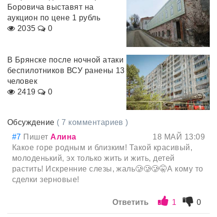
Боровича выставят на
аукцион по цене 1 рубль
2035
0
В Брянске после ночной атаки
беспилотников ВСУ ранены 13
человек
2419
0
Обсуждение
( 7 комментариев )
#7
Пишет
Алина
18 МАЙ 13:09
Какое горе родным и близким! Такой красивый,
молоденький, эх только жить и жить, детей
растить! Искренние слезы, жаль🥲🥲🥲🤫А кому то
сделки зерновые!
Ответить
1
0