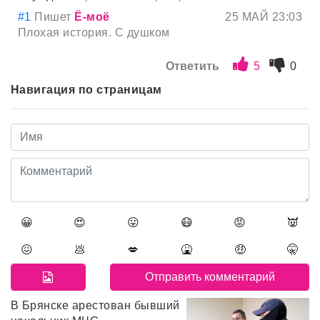
#1
Пишет
Ё-моё
25 МАЙ 23:03
Плохая история. С душком
Ответить
5
0
Навигация по страницам
😀
😍
😛
😷
😡
👿
😖
💩
💋
🤮
🤑
🤫
В Брянске арестован бывший