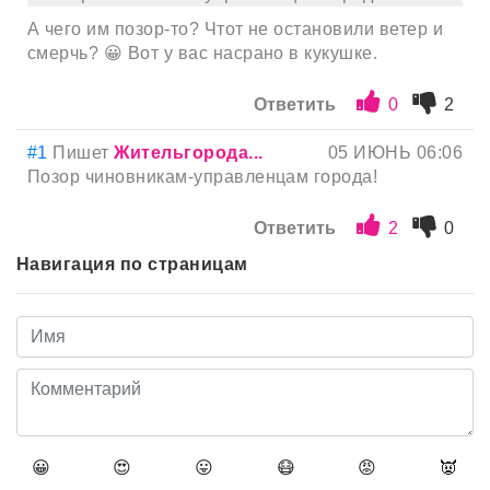
А чего им позор-то? Чтот не остановили ветер и
смерчь? 😀 Вот у вас насрано в кукушке.
Ответить
0
2
#1
Пишет
Жительгорода...
05 ИЮНЬ 06:06
Позор чиновникам-управленцам города!
Ответить
2
0
Навигация по страницам
😀
😍
😛
😷
😡
👿