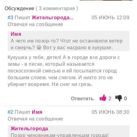
Обсуждение
( 3 комментария )
#3
Пишет
Жительгорода...
05 ИЮНЬ 12:09
Отвечая на сообщение
Имя
А чего им позор-то? Чтот не остановили ветер
и смерчь? 😀 Вот у вас насрано в кукушке.
Кукушка у тебя, дятел! А в городе все дороги с
зимы - в песке, который называется
пескосоляной смесью и ей посыпается город
большим слоем, чем снегом. И никто это не
убирает вовремя. Ни снег ни грязь.
Ответить
2
0
#2
Пишет
Имя
05 ИЮНЬ 08:30
Отвечая на сообщение
Жительгорода
Позор чиновникам-управленцам города!