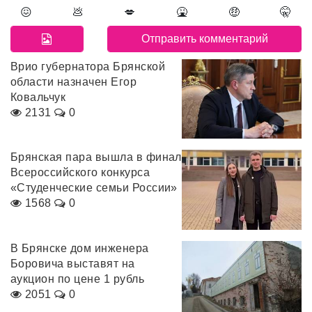
😖
💩
💋
🤮
🤑
🤫
Врио губернатора Брянской
области назначен Егор
Ковальчук
2131
0
Брянская пара вышла в финал
Всероссийского конкурса
«Студенческие семьи России»
1568
0
В Брянске дом инженера
Боровича выставят на
аукцион по цене 1 рубль
2051
0