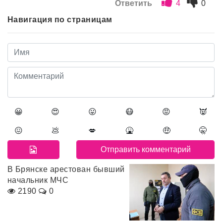
Ответить
4
0
Навигация по страницам
😀
😍
😛
😷
😡
👿
😖
💩
💋
🤮
🤑
🤫
В Брянске арестован бывший
начальник МЧС
2190
0