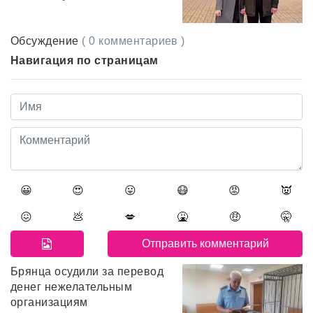
Обсуждение
( 0 комментариев )
Навигация по страницам
😀
😍
😛
😷
😡
👿
😖
💩
💋
🤮
🤑
🤫
Брянца осудили за перевод
денег нежелательным
организациям