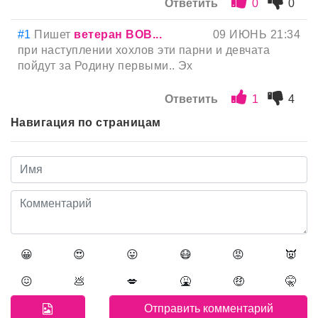
Ответить
0
0
#1
Пишет
ветеран ВОВ...
09 ИЮНЬ 21:34
при наступлении хохлов эти парни и девчата
пойдут за Родину первыми.. Эх
Ответить
1
4
Навигация по страницам
😀
😍
😛
😷
😡
👿
😖
💩
💋
🤮
🤑
🤫