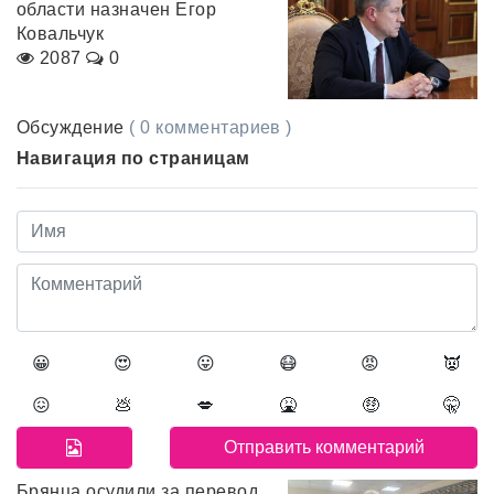
области назначен Егор
Ковальчук
2087
0
Обсуждение
( 0 комментариев )
Навигация по страницам
😀
😍
😛
😷
😡
👿
😖
💩
💋
🤮
🤑
🤫
Брянца осудили за перевод