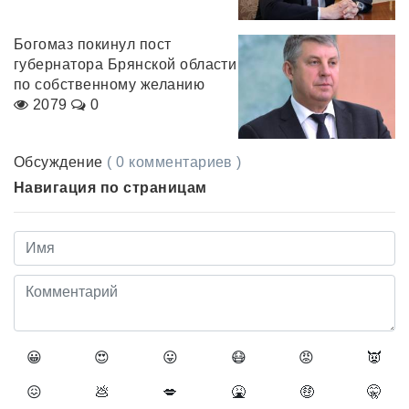
Богомаз покинул пост
губернатора Брянской области
по собственному желанию
2079
0
Обсуждение
( 0 комментариев )
Навигация по страницам
😀
😍
😛
😷
😡
👿
😖
💩
💋
🤮
🤑
🤫