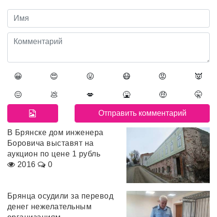
😀
😍
😛
😷
😡
👿
😖
💩
💋
🤮
🤑
🤫
В Брянске дом инженера
Боровича выставят на
аукцион по цене 1 рубль
2016
0
Брянца осудили за перевод
денег нежелательным