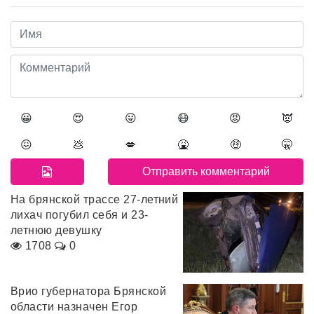
😀
😍
😛
😷
😡
👿
😖
💩
💋
🤮
🤑
🤫
На брянской трассе 27-летний
лихач погубил себя и 23-
летнюю девушку
1708
0
Врио губернатора Брянской
области назначен Егор