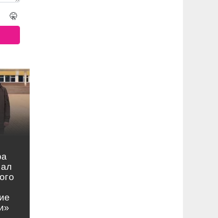
🤫
ра
нал
ого
ие
и»