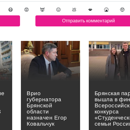
😷
😡
👿
😖
💩
💋
🤮
🤑
ле
Врио
Брянская па
губернатора
вышла в фи
в
Брянской
Всероссийск
3
области
конкурса
назначен Егор
«Студенческ
Ковальчук
семьи Росси