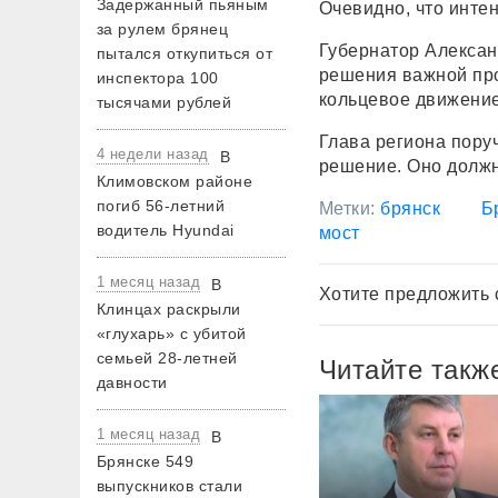
Задержанный пьяным
Очевидно, что инте
за рулем брянец
Губернатор Алексан
пытался откупиться от
решения важной про
инспектора 100
кольцевое движение
тысячами рублей
Глава региона пору
4 недели назад
В
решение. Оно должн
Климовском районе
погиб 56-летний
Метки:
брянск
Б
водитель Hyundai
мост
1 месяц назад
В
Хотите предложить 
Клинцах раскрыли
«глухарь» с убитой
семьей 28-летней
Читайте такж
давности
1 месяц назад
В
Брянске 549
выпускников стали