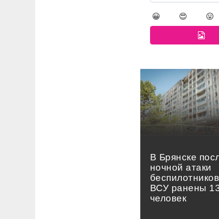
😀
😍
😛
В Брянске пос
ночной атаки
беспилотнико
ВСУ ранены 1
человек