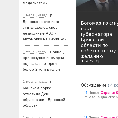
медалистами
1 месяц назад
В
Брянске после иска в
Богомаз покин
суд владелец снес
пост
незаконные АЗС и
губернатора
автомойку на Бежицкой
Брянской
области по
собственному
1 месяц назад
Брянец
желанию
при покупке иномарки
2049
0
под заказ потерял
более 2 млн рублей
1 месяц назад
В
Обсуждение
( 4 
Майском парке
#4
Пишет
Скрипак
отметили День
Ребята, а два скве
образования Брянской
области
1 месяц назад
#3
Пишет
Скрипак