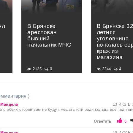
ул
В Брянске
В Брянске 32
арестован
летняя
бывший
уголовница
начальник МЧС
попалась се
краж из
магазина
2125
0
2244
4
комментария )
&Мандела
13 ИЮЛЬ 
ра с обеих сторон вам не будут мешать или ради кольца все под топ
Ответить
6
&Мандела
13 ИЮЛЬ 