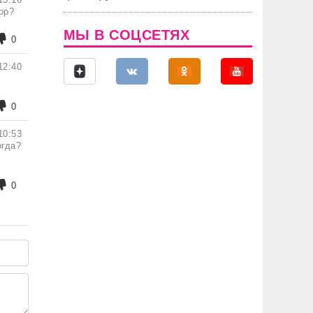
ор?
МЫ В СОЦСЕТЯХ
0
12:40
0
10:53
огда?
0