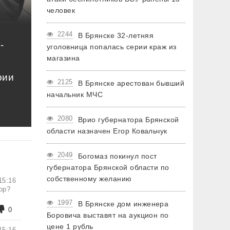
человек
2244
В Брянске 32-летняя
-
уголовница попалась серии краж из
магазина
рии
2125
В Брянске арестован бывший
начальник МЧС
2080
Врио губернатора Брянской
области назначен Егор Ковальчук
2049
Богомаз покинул пост
губернатора Брянской области по
собственному желанию
15:16
ор?
1997
В Брянске дом инженера
0
Боровича выставят на аукцион по
цене 1 рубль
15:16