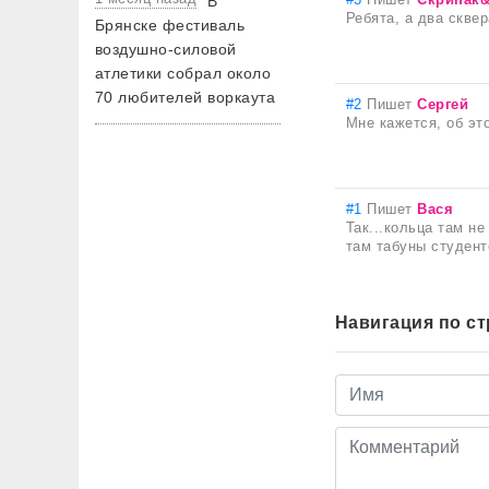
В
Ребята, а два скве
Брянске фестиваль
воздушно-силовой
атлетики собрал около
70 любителей воркаута
#2
Пишет
Сергей
Мне кажется, об эт
#1
Пишет
Вася
Так...кольца там н
там табуны студент
Навигация по с