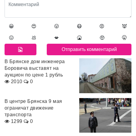
😀
😍
😛
😷
😡
👿
😖
💩
💋
🤮
🤑
🤫
В Брянске дом инженера
Боровича выставят на
аукцион по цене 1 рубль
2010
0
В центре Брянска 9 мая
ограничат движение
транспорта
1299
0