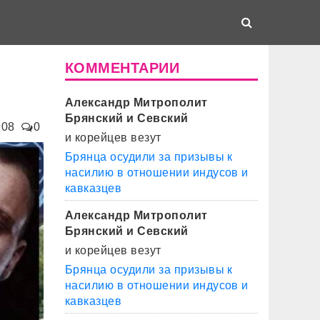
КОММЕНТАРИИ
Александр Митрополит
Брянский и Севский
908
0
и корейцев везут
Брянца осудили за призывы к
насилию в отношении индусов и
кавказцев
Александр Митрополит
Брянский и Севский
и корейцев везут
Брянца осудили за призывы к
насилию в отношении индусов и
кавказцев