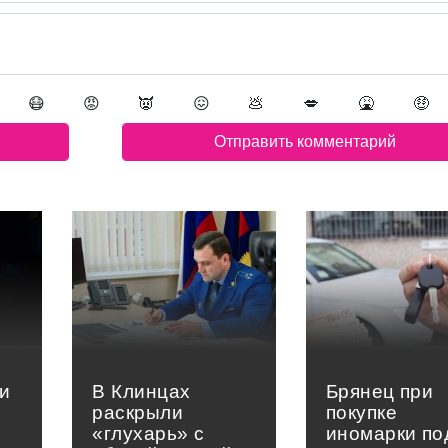
😷
😡
👿
😖
💩
💋
🤮
🤑
и
В Клинцах
Брянец при
раскрыли
покупке
«глухарь» с
иномарки по