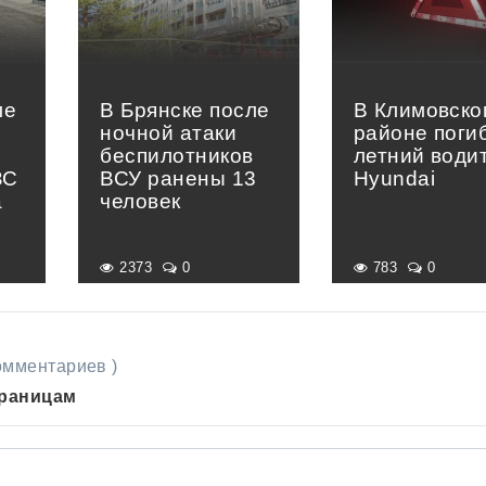
ле
В Брянске после
В Климовско
ночной атаки
районе погиб
беспилотников
летний води
ЗС
ВСУ ранены 13
Hyundai
а
человек
2373
0
783
0
комментариев )
траницам