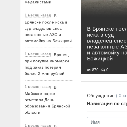
медалистами
1 месяц назад
В
Брянске после иска в
В Брянске пос
суд владелец снес
иска в суд
незаконные АЗС и
владелец снес
автомойку на Бежицкой
незаконные А
и автомойку н
1 месяц назад
Брянец
Бежицкой
при покупке иномарки
под заказ потерял
870
0
более 2 млн рублей
1 месяц назад
В
Майском парке
Обсуждение
( 0 
отметили День
Навигация по с
образования Брянской
области
1 месяц назад
В