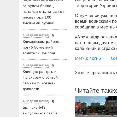
Задержанный пьяным
территории Украины
за рулем брянец
пытался откупиться от
С мужчиной уже поп
инспектора 100
всеми воинскими по
тысячами рублей
сообщили в местных
4 недели назад
В
«Александр оставил
Климовском районе
настоящим другом… 
погиб 56-летний
колебаний и страха
водитель Hyundai
Метки:
погиб
во
4 недели назад
В
Клинцах раскрыли
Хотите предложить 
«глухарь» с убитой
семьей 28-летней
давности
Читайте такж
4 недели назад
В
Брянске 549
выпускников стали