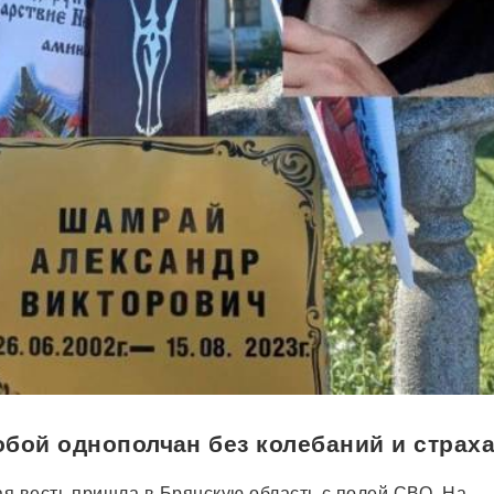
бой однополчан без колебаний и страх
я весть пришла в Брянскую область с полей СВО. На