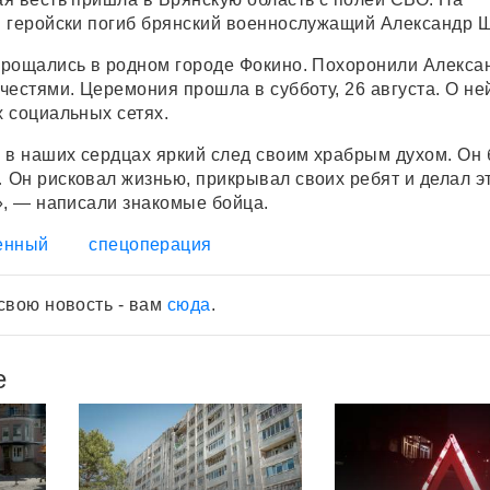
 геройски погиб брянский военнослужащий Александр 
рощались в родном городе Фокино. Похоронили Алекса
честями. Церемония прошла в субботу, 26 августа. О не
 социальных сетях.
 в наших сердцах яркий след своим храбрым духом. Он
Он рисковал жизнью, прикрывал своих ребят и делал эт
», — написали знакомые бойца.
енный
спецоперация
свою новость - вам
сюда
.
е