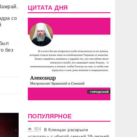
Шамрай.
ЦИТАТА ДНЯ
ндра со
й
 был
о без
ПОПУЛЯРНОЕ
924
В Клинцах раскрыли
«глухарь» с убитой семьей 28-летней