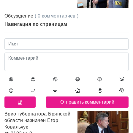
Обсуждение
( 0 комментариев )
Навигация по страницам
😀
😍
😛
😷
😡
👿
😖
💩
💋
🤮
🤑
🤫
Врио губернатора Брянской
области назначен Егор
Ковальчук