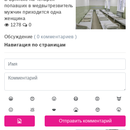
попавших в медвытрезвитель
мужчин приходится одна
женщина
1278
0
Обсуждение
( 0 комментариев )
Навигация по страницам
😀
😍
😛
😷
😡
👿
😖
💩
💋
🤮
🤑
🤫