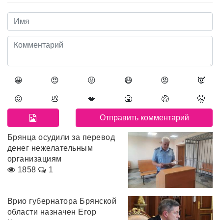
😀
😍
😛
😷
😡
👿
😖
💩
💋
🤮
🤑
🤫
Брянца осудили за перевод
денег нежелательным
организациям
1858
1
Врио губернатора Брянской
области назначен Егор