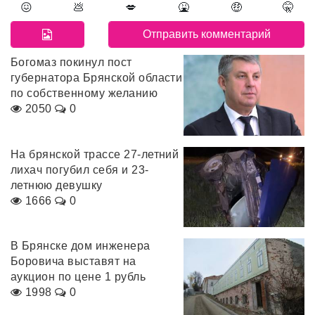
😖
💩
💋
🤮
🤑
🤫
Богомаз покинул пост
губернатора Брянской области
по собственному желанию
2050
0
На брянской трассе 27-летний
лихач погубил себя и 23-
летнюю девушку
1666
0
В Брянске дом инженера
Боровича выставят на
аукцион по цене 1 рубль
1998
0