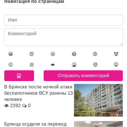
Навигация по страницам
😀
😍
😛
😷
😡
👿
😖
💩
💋
🤮
🤑
🤫
В Брянске после ночной атаки
беспилотников ВСУ ранены 13
человек
2392
0
Брянца осудили за перевод