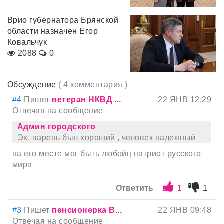
Врио губернатора Брянской
области назначен Егор
Ковальчук
2088
0
Обсуждение
( 4 комментария )
#4
Пишет
ветеран НКВД ...
22 ЯНВ 12:29
Отвечая на сообщение
Админ городскoго
Эх, парень был хороший , человек надежный
на его месте мог быть любойц патриот русского
мира
Ответить
1
1
#3
Пишет
пенсионерка В...
22 ЯНВ 09:48
Отвечая на сообщение