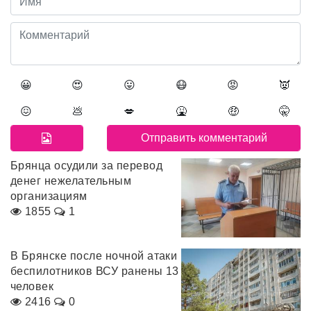
😀
😍
😛
😷
😡
👿
😖
💩
💋
🤮
🤑
🤫
Брянца осудили за перевод
денег нежелательным
организациям
1855
1
В Брянске после ночной атаки
беспилотников ВСУ ранены 13
человек
2416
0