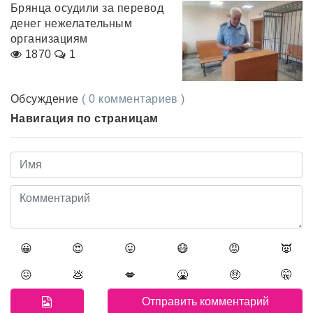
Брянца осудили за перевод
денег нежелательным
организациям
1870
1
Обсуждение
( 0 комментариев )
Навигация по страницам
😀
😍
😛
😷
😡
👿
😖
💩
💋
🤮
🤑
🤫