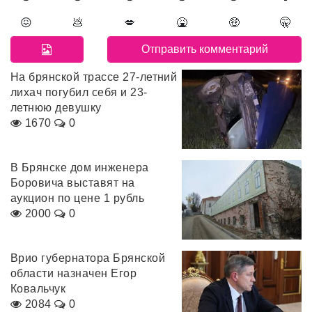
😖
💩
💋
🤮
🤑
🤫
На брянской трассе 27-летний
лихач погубил себя и 23-
летнюю девушку
1670
0
В Брянске дом инженера
Боровича выставят на
аукцион по цене 1 рубль
2000
0
Врио губернатора Брянской
области назначен Егор
Ковальчук
2084
0