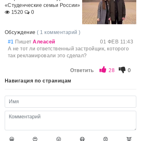
«Студенческие семьи России»
1520
0
Обсуждение
( 1 комментарий )
#1
Пишет
Алеасей
01 ФЕВ 11:43
А не тот ли ответственный застройщик, которого
так рекламировали это сделал?
Ответить
28
0
Навигация по страницам
😀
😍
😛
😷
😡
👿