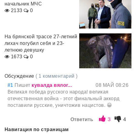
начальник МЧС
2133
0
На брянской трассе 27-летний
лихач погубил себя и 23-
летнюю девушку
1673
0
Обсуждение
( 1 комментарий )
#1
Пишет
кувалда вялог...
08 МАЙ 08:26
Великая победа русского народа! великая
отечественная война - этот финальный аккорд
поставили русские, уничтожив нацистов. 😀
Ответить
3
4
Навигация по страницам