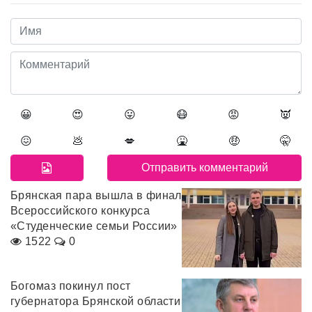
😀
😍
😛
😷
😡
👿
😖
💩
💋
🤮
🤑
🤫
Брянская пара вышла в финал
Всероссийского конкурса
«Студенческие семьи России»
1522
0
Богомаз покинул пост
губернатора Брянской области