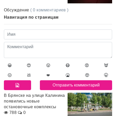
Обсуждение
( 0 комментариев )
Навигация по страницам
😀
😍
😛
😷
😡
👿
😖
💩
💋
🤮
🤑
🤫
В Брянске на улице Калинина
появились новые
остановочные комплексы
788
0