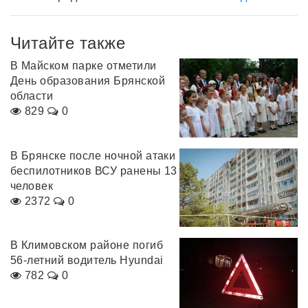
Читайте также
В Майском парке отметили
День образования Брянской
области
829
0
В Брянске после ночной атаки
беспилотников ВСУ ранены 13
человек
2372
0
В Климовском районе погиб
56-летний водитель Hyundai
782
0