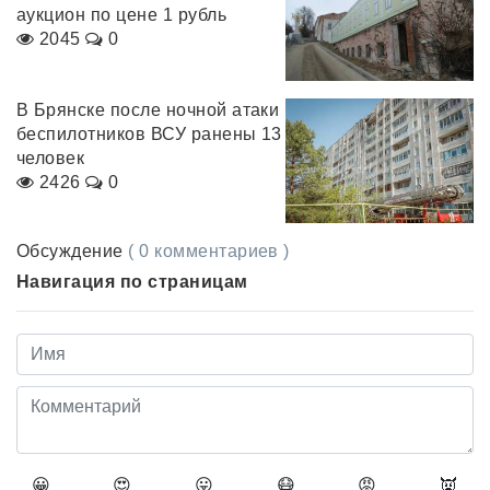
аукцион по цене 1 рубль
2045
0
В Брянске после ночной атаки
беспилотников ВСУ ранены 13
человек
2426
0
Обсуждение
( 0 комментариев )
Навигация по страницам
😀
😍
😛
😷
😡
👿