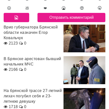
😖
💩
💋
🤮
🤑
🤫
Врио губернатора Брянской
области назначен Егор
Ковальчук
2123
0
В Брянске арестован бывший
начальник МЧС
2166
0
На брянской трассе 27-летний
лихач погубил себя и 23-
летнюю девушку
1718
0