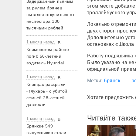
Задержанный пьяным
этом месте добавле
за рулем брянец
троллейбусного упр
пытался откупиться от
инспектора 100
Локально отремонти
тысячами рублей
двух сторон проспе
Дополнительно уста
1 месяц назад
В
остановках «Школа
Климовском районе
Работу подрядчика
погиб 56-летний
Было указано на не
водитель Hyundai
официальной прием
1 месяц назад
В
Метки:
брянск
р
Клинцах раскрыли
«глухарь» с убитой
Хотите предложить 
семьей 28-летней
давности
Читайте такж
1 месяц назад
В
Брянске 549
выпускников стали