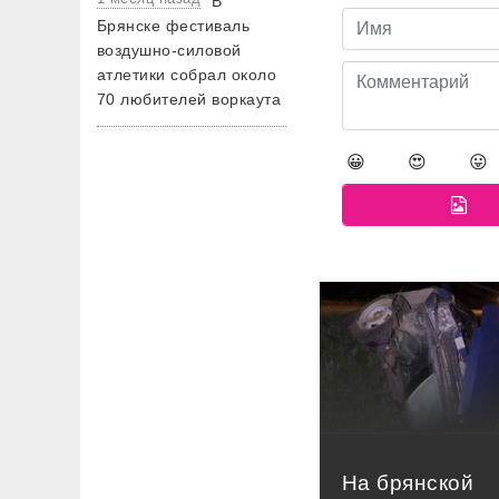
В
Брянске фестиваль
воздушно-силовой
атлетики собрал около
70 любителей воркаута
😀
😍
😛
На брянской