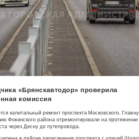
дчика «Брянскавтодор» проверила
нная комиссия
тся капитальный ремонт проспекта Московского. Главн
ию Фокинского района отремонтировали на протяжении
ста через Десну до путепровода.
ширена в районе пересечения проспекта с улицей Шоло