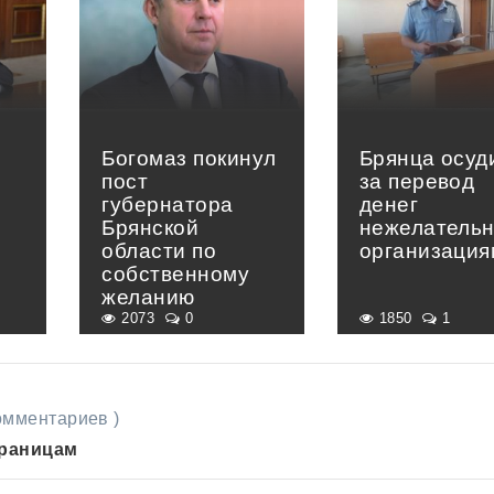
Богомаз покинул
Брянца осуд
пост
за перевод
губернатора
денег
Брянской
нежелатель
области по
организация
собственному
желанию
2073
0
1850
1
комментариев )
траницам