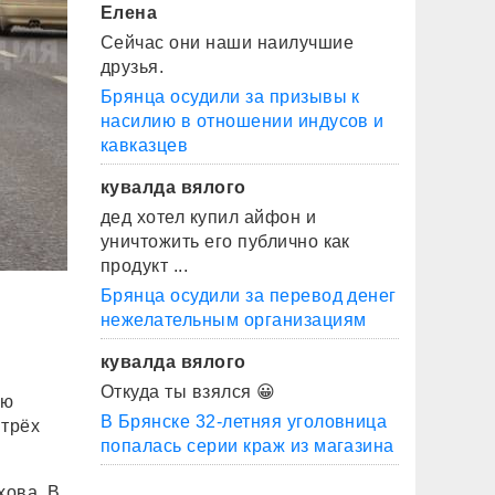
Елена
Сейчас они наши наилучшие
друзья.
Брянца осудили за призывы к
насилию в отношении индусов и
кавказцев
кувалда вялого
дед хотел купил айфон и
уничтожить его публично как
продукт ...
Брянца осудили за перевод денег
нежелательным организациям
кувалда вялого
Откуда ты взялся 😀
ую
В Брянске 32-летняя уголовница
 трёх
попалась серии краж из магазина
хова. В