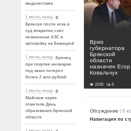
медалистами
1 месяц назад
В
Брянске после иска в
суд владелец снес
незаконные АЗС и
Врио
автомойку на Бежицкой
губернатора
Брянской
1 месяц назад
Брянец
области
при покупке иномарки
назначен Егор
под заказ потерял
Ковальчук
более 2 млн рублей
2105
0
1 месяц назад
В
Майском парке
отметили День
образования Брянской
Обсуждение
( 0 
области
Навигация по с
1 месяц назад