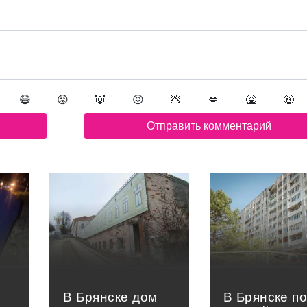
😷
😡
👿
😖
💩
💋
🤮
🤑
В Брянске дом
В Брянске п