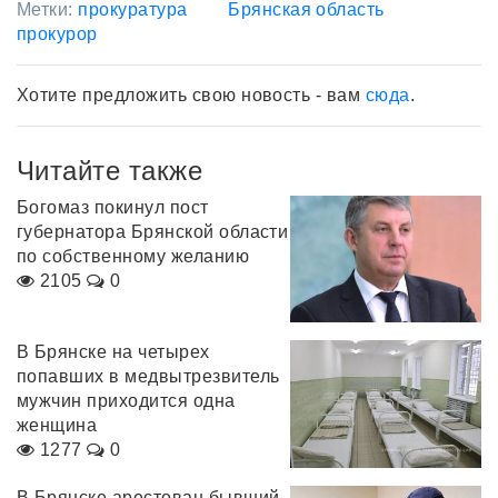
Метки:
прокуратура
Брянская область
прокурор
Хотите предложить свою новость - вам
сюда
.
Читайте также
Богомаз покинул пост
губернатора Брянской области
по собственному желанию
2105
0
В Брянске на четырех
попавших в медвытрезвитель
мужчин приходится одна
женщина
1277
0
В Брянске арестован бывший