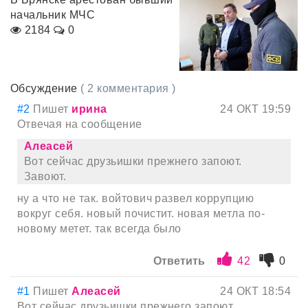
начальник МЧС
2184
0
Обсуждение
( 2 комментария )
#2
Пишет
ирина
24 ОКТ 19:59
Отвечая на сообщение
Алеасей
Вот сейчас друзьишки прежнего запоют.
Завоют.
ну а что не так. войтович развел коррупцию
вокруг себя. новый почистит. новая метла по-
новому метет. так всегда было
Ответить
42
0
#1
Пишет
Алеасей
24 ОКТ 18:54
Вот сейчас друзьишки прежнего запоют.