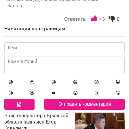
Завоют.
Ответить
43
0
Навигация по страницам
😀
😍
😛
😷
😡
👿
😖
💩
💋
🤮
🤑
🤫
Врио губернатора Брянской
области назначен Егор
Ковальчук