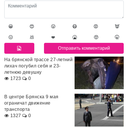
😀
😍
😛
😷
😡
👿
😖
💩
💋
🤮
🤑
🤫
На брянской трассе 27-летний
лихач погубил себя и 23-
летнюю девушку
1723
0
В центре Брянска 9 мая
ограничат движение
транспорта
1327
0