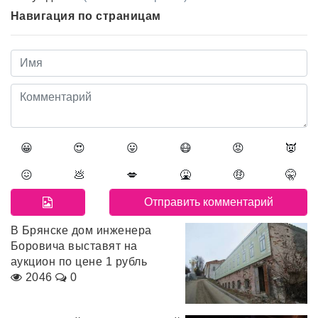
Навигация по страницам
😀
😍
😛
😷
😡
👿
😖
💩
💋
🤮
🤑
🤫
В Брянске дом инженера
Боровича выставят на
аукцион по цене 1 рубль
2046
0