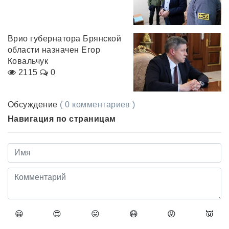
Врио губернатора Брянской
области назначен Егор
Ковальчук
2115
0
Обсуждение
( 0 комментариев )
Навигация по страницам
😀
😍
😛
😷
😡
👿