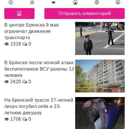
😖
💩
💋
🤮
🤑
🤫
В центре Брянска 9 мая
ограничат движение
транспорта
1318
0
В Брянске после ночной атаки
беспилотников ВСУ ранены 13
человек
2420
0
На брянской трассе 27-летний
лихач погубил себя и 23-
летнюю девушку
1706
0