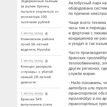
Задержанный пьяным
Автобусный парк на
за рулем брянец
оборудована систем
пытался откупиться от
по причине неиспра
инспектора 100
тысячами рублей
Чаще всего техника
часы пик и периоды
и форточки с люкам
1 месяц назад
В
кондиционер не расс
Климовском районе
и уходит в так наз
погиб 56-летний
водитель Hyundai
Часто производител
брянских троллейбу
1 месяц назад
В
теплообменника, эл
Клинцах раскрыли
других регионах, г
«глухарь» с убитой
службе мэрии.
семьей 28-летней
давности
- Надо понимать, ч
автобуса или тролл
транспортное обсл
1 месяц назад
В
троллейбус в то вр
Брянске 549
транспортных пред
выпускников стали