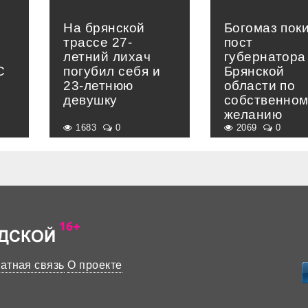
На брянской
Богомаз пок
трассе 27-
пост
летний лихач
губернатора
С
погубил себя и
Брянской
23-летнюю
области по
девушку
собственно
желанию
1683
0
2069
0
атная связь
О проекте