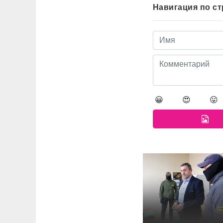
Навигация по с
😀
😍
😛