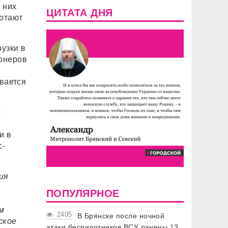
 них
ЦИТАТА ДНЯ
ботают
узки в
ионеров
евается
х
,
и в
с-
ия
ПОПУЛЯРНОЕ
м
2405
В Брянске после ночной
ское
атаки беспилотников ВСУ ранены 13