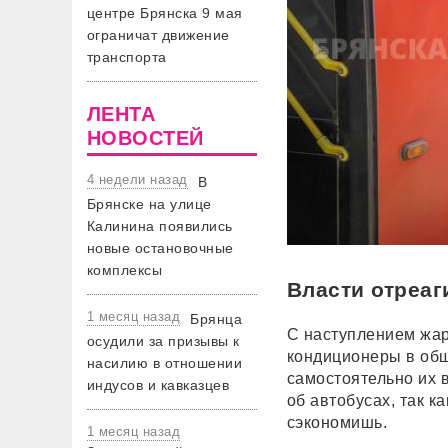
центре Брянска 9 мая
ограничат движение
транспорта
ЛЕНТА
НОВОСТЕЙ
4 недели назад
В
Брянске на улице
Калинина появились
новые остановочные
комплексы
Власти отреа
1 месяц назад
Брянца
С наступлением жар
осудили за призывы к
кондиционеры в общ
насилию в отношении
самостоятельно их 
индусов и кавказцев
об автобусах, так к
сэкономишь.
1 месяц назад