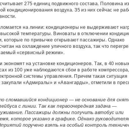
считывает 275 единиц подвижного состава. Половина из
ой кондиционирования воздуха. 35 из них сейчас не ра
вности.
 ломается на линии: кондиционеры не выдерживают нагр
 высокой температуры. Виноваты в отключении кондиц
и, которые по привычке открывают пассажиры. Однако
читан на охлаждение уличного воздуха, так что перегр
ываемый «сервисный режим».
и экономят на установке кондиционеров. Так, в 40 новы
сах из 100 уже наблюдаются сбои в работе компрессора
ектронной системы управления. Причем такая ситуация 
де закупали «Адмиралы» и «Авангарды», отметили в прес
то сломавшийся кондиционер — не основание для снят
ейбуса с линии. Так как первоочередная задача —
уживание. Пассажиры должны получить автобус или
емя, которое указано в графике. Однако руководителя
приятий поручено взять на особый контроль техниче