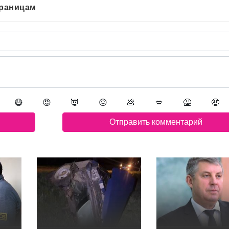
траницам
😷
😡
👿
😖
💩
💋
🤮
🤑