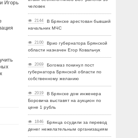
и Игорь
человек
2144
е
В Брянске арестован бывший
рация
начальник МЧС
2100
Врио губернатора Брянской
области назначен Егор Ковальчук
учить
2069
Богомаз покинул пост
вных
губернатора Брянской области по
х
собственному желанию
2019
В Брянске дом инженера
Боровича выставят на аукцион по
цене 1 рубль
1846
Брянца осудили за перевод
денег нежелательным организациям