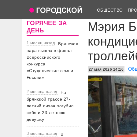
ОБЩЕСТВО
ПР
ГОРЯЧЕЕ ЗА
Мэрия Б
ДЕНЬ
кондици
1 месяц назад
Брянская
пара вышла в финал
троллей
Всероссийского
конкурса
Об
27 мая 2026 14:16
«Студенческие семьи
России»
2 месяца назад
На
брянской трассе 27-
летний лихач погубил
себя и 23-летнюю
девушку
3 месяца назад
В