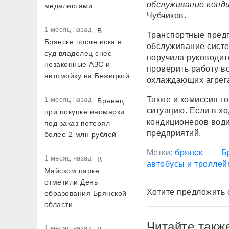
обслуживание конд
медалистами
Чубчиков.
1 месяц назад
В
Транспортные предп
Брянске после иска в
обслуживание систе
суд владелец снес
поручила руководит
незаконные АЗС и
проверить работу в
автомойку на Бежицкой
охлаждающих агрега
Также и комиссия г
1 месяц назад
Брянец
ситуацию. Если в х
при покупке иномарки
кондиционеров води
под заказ потерял
предприятий.
более 2 млн рублей
Метки:
брянск
Б
1 месяц назад
В
автобусы и троллей
Майском парке
отметили День
Хотите предложить 
образования Брянской
области
Читайте такж
1 месяц назад