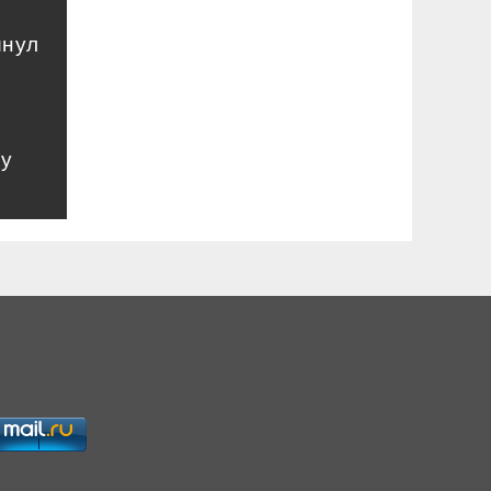
инул
му